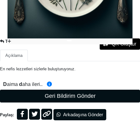
TATLILAR
QR Oluştur
Açıklama
En nefis lezzetleri sizlerle buluşturuyoruz.
D
aima
d
aha ileri..
Geri Bildirim Gönder
Arkadaşına Gönder
Paylaş: