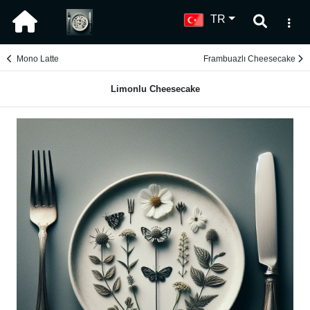
TR
Mono Latte
Frambuazlı Cheesecake
Limonlu Cheesecake