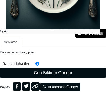
ANA YEMEK
QR Oluştur
Açıklama
Patates kızartması, pilav
D
aima
d
aha ileri..
Geri Bildirim Gönder
Arkadaşına Gönder
Paylaş: