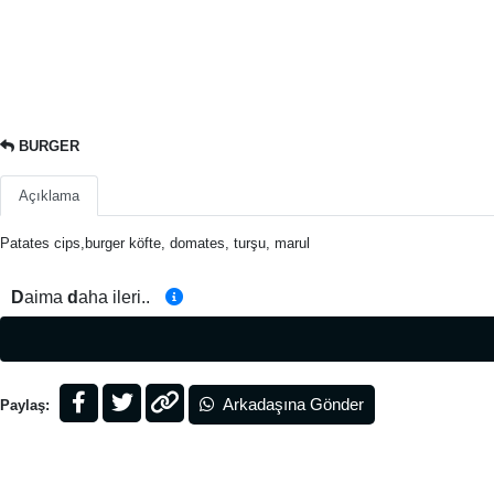
BURGER
Açıklama
Patates cips,burger köfte, domates, turşu, marul
D
aima
d
aha ileri..
Arkadaşına Gönder
Paylaş: