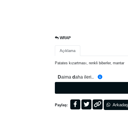
WRAP
Açıklama
Patates kızartması, renkli biberler, mantar
D
aima
d
aha ileri..
Arkadaş
Paylaş: